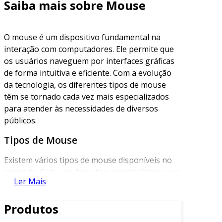
Saiba mais sobre Mouse
O mouse é um dispositivo fundamental na
interação com computadores. Ele permite que
os usuários naveguem por interfaces gráficas
de forma intuitiva e eficiente. Com a evolução
da tecnologia, os diferentes tipos de mouse
têm se tornado cada vez mais especializados
para atender às necessidades de diversos
públicos.
Tipos de Mouse
Existem vários tipos de mouse disponíveis no
mercado. Cada um deles tem características que
Ler Mais
se adaptam melhor a diferentes usos e
preferências. Entre os principais tipos,
Produtos
podemos destacar: