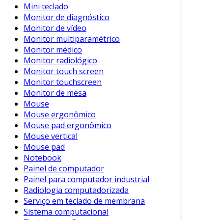
ao seu uso específico.
Mini teclado
Monitor de diagnóstico
Benefícios do Uso do Mouse
Monitor de vídeo
Monitor multiparamétrico
O mouse oferece vários benefícios que
Monitor médico
diferenciam sua utilização de métodos
Monitor radiológico
alternativos, como o touchpad. Entre esses
Monitor touch screen
benefícios, podemos mencionar:
Monitor touchscreen
Monitor de mesa
Facilidade de Navegação
: Permite uma
Mouse
navegação mais ágil em comparação ao
Mouse ergonômico
teclado.
Mouse pad ergonômico
Mouse vertical
Precisão e Controle
: Proporciona maior
Mouse pad
precisão em ações que requerem
Notebook
detalhamento, como design gráfico.
Painel de computador
Conforto
: O uso contínuo de um mouse,
Painel para computador industrial
Radiologia computadorizada
especialmente ergonômico, pode reduzir
Serviço em teclado de membrana
a fadiga.
Sistema computacional