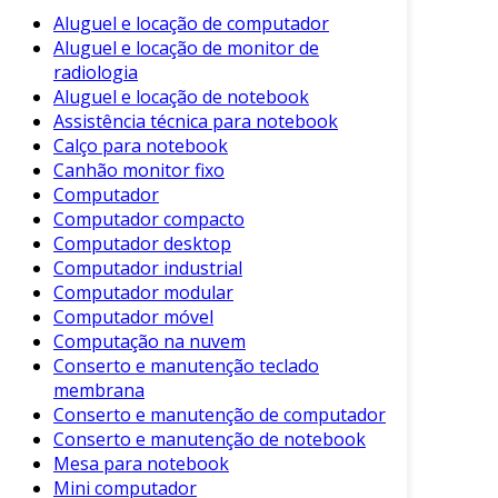
Mouse Óptico
: Utiliza um LED para
Aluguel e locação de computador
detectar movimentos sobre a superfície. É
Aluguel e locação de monitor de
ideal para uso diário e muito comum em
radiologia
escritórios.
Aluguel e locação de notebook
Assistência técnica para notebook
Mouse a Laser
: Emprega tecnologia laser
Calço para notebook
para maior precisão. É eficaz em
Canhão monitor fixo
superfícies variadas e ideal para gamers.
Computador
Mouse Sem Fio
: Conecta-se ao
Computador compacto
Computador desktop
computador via Bluetooth ou receptor
Computador industrial
USB, eliminando cabos e facilitando a
Computador modular
mobilidade.
Computador móvel
Mouse Gamer
: Projetado especificamente
Computação na nuvem
para jogadores, oferece alta sensibilidade
Conserto e manutenção teclado
e possui botões programáveis.
membrana
Conserto e manutenção de computador
Cada tipo de mouse apresenta características
Conserto e manutenção de notebook
que atendem diferentes necessidades.
Mesa para notebook
Portanto, é crucial escolher o modelo adequado
Mini computador