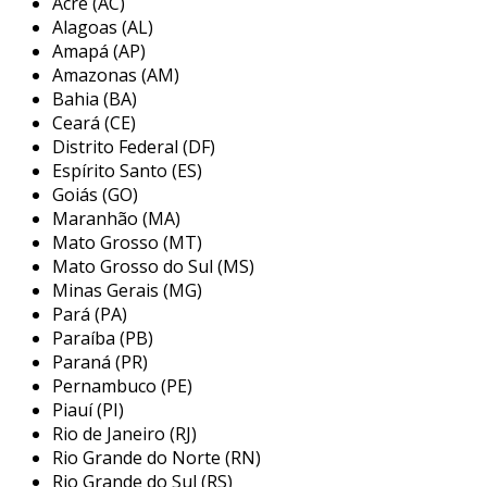
Acre (AC)
além da ergonomia, os calços para notebook
Alagoas (AL)
também podem contribuir para a ventilação do
Amapá (AP)
equipamento. elevando o laptop, permitem que
Amazonas (AM)
o ar circule melhor, evitando o
Bahia (BA)
superaquecimento e potencializando o
Ceará (CE)
desempenho do dispositivo. essa
Distrito Federal (DF)
funcionalidade é crucial para manter a vida útil
Espírito Santo (ES)
do aparelho, principalmente em tarefas que
Goiás (GO)
Maranhão (MA)
exigem alto desempenho, como jogos ou
Mato Grosso (MT)
edição de vídeo.
Mato Grosso do Sul (MS)
principais aplicações dos calços para
Minas Gerais (MG)
notebook
Pará (PA)
Paraíba (PB)
os calços para notebook são amplamente
Paraná (PR)
utilizados em diferentes contextos, tanto por
Pernambuco (PE)
Piauí (PI)
usuários domésticos quanto profissionais. eles
Rio de Janeiro (RJ)
se tornaram essenciais para quem passa a
Rio Grande do Norte (RN)
maior parte do dia em frente ao computador,
Rio Grande do Sul (RS)