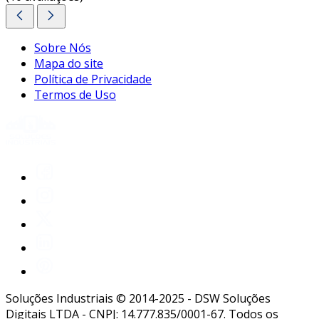
aluguel de notebook é uma solução prática e
eficiente, especialmente para aqueles que
Sobre Nós
requerem tecnologia de qualidade sem os
Mapa do site
custos elevados ou as responsabilidades da
Política de Privacidade
propriedade.
Termos de Uso
aproveite as vantagens do aluguel de
tecnologia e entre em contato para solicitar um
orçamento personalizado!
Soluções Industriais © 2014-2025 - DSW Soluções
Digitais LTDA - CNPJ: 14.777.835/0001-67. Todos os