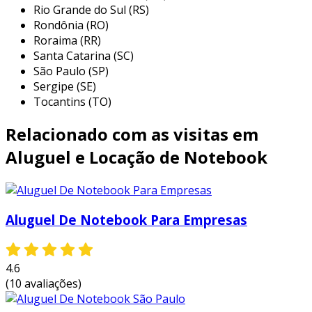
participantes.
Rio Grande do Sul (RS)
Rondônia (RO)
projetos temporários:
quando uma
Roraima (RR)
equipe é formada para um projeto
Santa Catarina (SC)
específico, o aluguel de notebooks pode
São Paulo (SP)
ser uma solução prática para dotar todos
Sergipe (SE)
os membros da equipe com as
Tocantins (TO)
ferramentas necessárias.
Relacionado com as visitas em
treinamentos e workshops:
muitas
instituições educacionais e empresas
Aluguel e Locação de Notebook
oferecem treinamentos e workshops que
requerem o uso de notebooks pelos
participantes, sendo a locação uma
Aluguel De Notebook Para Empresas
alternativa viável e econômica.
substituição temporária:
no caso de
falhas em equipamentos próprios, o
4.6
aluguel de notebooks pode servir como
(10 avaliações)
uma solução rápida enquanto se aguarda
o reparo do equipamento danificado.