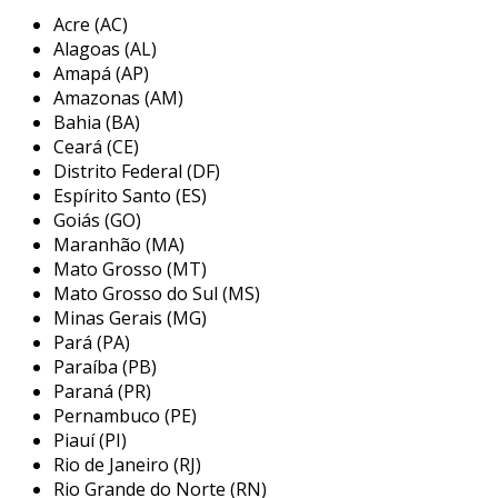
notebooks pode oferecer equipamentos de alta
Acre (AC)
performance, que atendem às últimas
Alagoas (AL)
exigências tecnológicas. com isso, usuários têm
Amapá (AP)
acesso a máquinas atualizadas e com recursos
Amazonas (AM)
adequados, sem a necessidade de investir altos
Bahia (BA)
valores em compra.
Ceará (CE)
Distrito Federal (DF)
principais aplicações do aluguel de
Espírito Santo (ES)
notebook
Goiás (GO)
Maranhão (MA)
o aluguel de notebook pode ser aplicado em
Mato Grosso (MT)
diversas situações, atendendo tanto pessoas
Mato Grosso do Sul (MS)
físicas quanto jurídicas. algumas das aplicações
Minas Gerais (MG)
mais comuns incluem:
Pará (PA)
Paraíba (PB)
eventos corporativos:
muitas empresas
Paraná (PR)
optam por alugar notebooks para
Pernambuco (PE)
conferências, feiras e seminários, onde há
Piauí (PI)
a necessidade de equipamentos para
Rio de Janeiro (RJ)
apresentações ou para uso pelos
Rio Grande do Norte (RN)