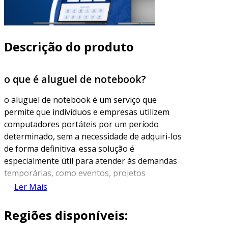
Descrição do produto
o que é aluguel de notebook?
o aluguel de notebook é um serviço que
permite que indivíduos e empresas utilizem
computadores portáteis por um período
determinado, sem a necessidade de adquiri-los
de forma definitiva. essa solução é
especialmente útil para atender às demandas
temporárias, como eventos, projetos
específicos, ou para suprir a necessidade de
Ler Mais
tecnologia durante períodos de alta demanda.
Regiões disponíveis:
além de proporcionar flexibilidade, o aluguel de