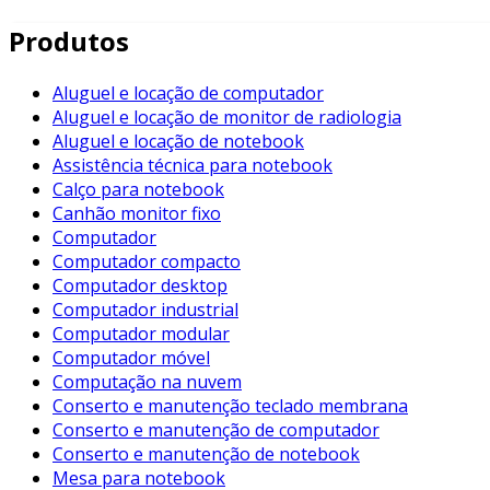
Ao escolher uma mesa para notebook, é importante estar a
Produtos
estética do ambiente. Entre elas, destacam-se:
Aluguel e locação de computador
Altura Ajustável
: Facilita o uso por diferentes pess
Aluguel e locação de monitor de radiologia
Material
: Pode variar entre madeira, metal e plástic
Aluguel e locação de notebook
Assistência técnica para notebook
Portabilidade
: Algumas mesas são dobráveis, facili
Calço para notebook
Vantagens de Usar uma Mesa para Notebook
Canhão monitor fixo
Computador
O uso de uma mesa destinada a notebooks traz diversas van
Computador compacto
Computador desktop
Conforto
: A posição correta do computador evita o 
Computador industrial
Computador modular
Produção Aumentada
: Com um espaço devidamente 
Computador móvel
Acessibilidade
: A maioria desses modelos possui esp
Computação na nuvem
Conserto e manutenção teclado membrana
Exemplos de Mesas para Notebook
Conserto e manutenção de computador
Conserto e manutenção de notebook
Existem diversas opções de mesas para notebook disponív
Mesa para notebook
e orçamentos: