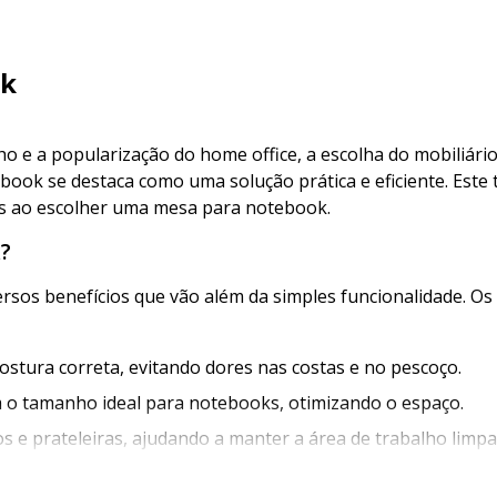
ok
ho e a popularização do home office, a escolha do mobiliári
ook se destaca como uma solução prática e eficiente. Este 
os ao escolher uma mesa para notebook.
?
sos benefícios que vão além da simples funcionalidade. Os 
tura correta, evitando dores nas costas e no pescoço.
m o tamanho ideal para notebooks, otimizando o espaço.
e prateleiras, ajudando a manter a área de trabalho limpa