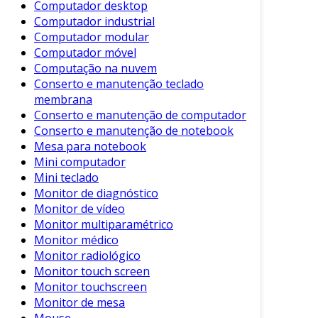
Computador desktop
Empresas que buscam eficiência, qualidade e
Computador industrial
segurança encontram na manutenção de
Computador modular
notebooks um componente crucial para o seu
Computador móvel
Computação na nuvem
sucesso. Por exemplo, ambientes corporativos
Conserto e manutenção teclado
onde a troca de informações e o
membrana
processamento de dados são constantes se
Conserto e manutenção de computador
beneficiam enormemente de um sistema que
Conserto e manutenção de notebook
funcione sem falhas. Uma manutenção
Mesa para notebook
preventiva pode evitar que problemas como
Mini computador
superaquecimento e falhas de hardware
Mini teclado
comprometam a segurança das informações e
Monitor de diagnóstico
a continuidade dos trabalhos. Ademais,
Monitor de vídeo
notebooks bem mantidos têm uma vida útil
Monitor multiparamétrico
significativamente maior, reduzindo a
Monitor médico
Monitor radiológico
necessidade de investimentos frequentes em
Monitor touch screen
novos equipamentos.
Monitor touchscreen
Investir na manutenção de notebooks,
Monitor de mesa
Mouse
portanto, não é apenas uma questão de