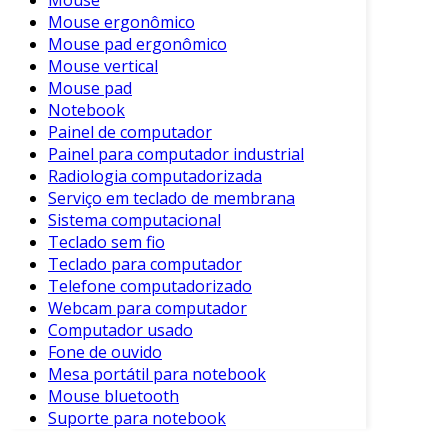
Mouse ergonômico
manutenção, mas uma estratégia de negócio
Mouse pad ergonômico
inteligente. Ao garantir que seus dispositivos
Mouse vertical
estejam sempre operacionais e seguros, sua
Mouse pad
empresa pode atender a normativas rigorosas
Notebook
de compliance, além de melhorar a satisfação
Painel de computador
do cliente e da equipe. Este investimento
Painel para computador industrial
resulta em processos otimizados, maior
Radiologia computadorizada
agilidade nas operações e redução de custos a
Serviço em teclado de membrana
longo prazo.
Sistema computacional
Teclado sem fio
Ao considerar a importância da manutenção de
Teclado para computador
notebooks, é fundamental reconhecer que
Telefone computadorizado
pequenas ações preventivas podem gerar
Webcam para computador
grandes consequências positivas. A
Computador usado
Fone de ouvido
possibilidade de atualizações de software, a
Mesa portátil para notebook
troca de peças obsoletas por componentes
Mouse bluetooth
mais modernos e a limpeza regular para evitar
Suporte para notebook
acumulamento de poeira são algumas das
ações que podem prevenir falhas técnicas que,