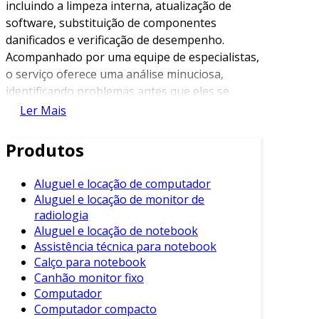
incluindo a limpeza interna, atualização de
software, substituição de componentes
danificados e verificação de desempenho.
Acompanhado por uma equipe de especialistas,
o serviço oferece uma análise minuciosa,
identificando problemas antes que eles se
tornem críticos.
Ler Mais
Os diferenciais dos serviços de manutenção de
Produtos
notebooks oferecidos pelos nossos parceiros
são notórios. Primeiramente, a experiência
Aluguel e locação de computador
acumulada em diversos setores industriais
Aluguel e locação de monitor de
permite que os técnicos abordem cada situação
radiologia
com um olhar aprofundado e soluções sob
Aluguel e locação de notebook
medida. Além disso, o emprego de ferramentas
Assistência técnica para notebook
e tecnologias modernas assegura uma
Calço para notebook
diagnostica precisa e intervenções rápidas,
Canhão monitor fixo
minimizando o tempo de inatividade e
Computador
maximizando a produtividade das equipes.
Computador compacto