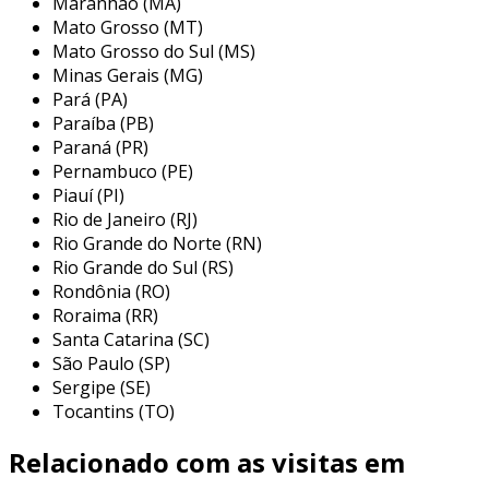
Maranhão (MA)
sem o investimento inicial alto e a depreciação
Mato Grosso (MT)
dos ativos, uma vez que após o término do
Mato Grosso do Sul (MS)
contrato, o notebook pode ser devolvido ou
Minas Gerais (MG)
renovado.
Pará (PA)
principais serviços oferecidos por
Paraíba (PB)
Paraná (PR)
empresas de locação de notebook
Pernambuco (PE)
Piauí (PI)
as empresas de locação de notebook em são
Rio de Janeiro (RJ)
paulo costumam oferecer não apenas a locação
Rio Grande do Norte (RN)
em si, mas também uma gama de serviços
Rio Grande do Sul (RS)
complementares que podem agregar valor à
Rondônia (RO)
experiência do cliente. esses serviços vão desde
Roraima (RR)
a entrega e configuração do equipamento até
Santa Catarina (SC)
soluções de suporte técnico, garantindo que os
São Paulo (SP)
usuários tenham uma experiência tranquila e
Sergipe (SE)
eficaz. abaixo estão algumas das principais
Tocantins (TO)
ofertas que podem ser encontradas:
Relacionado com as visitas em
modelos variados:
disponibilidade de