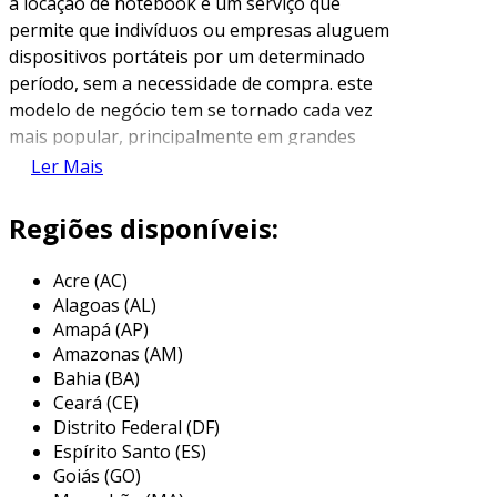
a locação de notebook é um serviço que
permite que indivíduos ou empresas aluguem
dispositivos portáteis por um determinado
período, sem a necessidade de compra. este
modelo de negócio tem se tornado cada vez
mais popular, principalmente em grandes
cidades como são paulo, onde a demanda por
Ler Mais
tecnologia é alta. através da locação, os clientes
têm acesso a equipamentos de última geração,
Regiões disponíveis:
com garantias de manutenção e suporte
técnico, tornando o uso da tecnologia mais
Acre (AC)
acessível e flexível.
Alagoas (AL)
Amapá (AP)
empresas de locação de notebook oferecem
Amazonas (AM)
uma variedade de modelos e configurações,
Bahia (BA)
atendendo necessidades específicas, sejam
Ceará (CE)
para uso pessoal, eventos ou projetos
Distrito Federal (DF)
corporativos. este serviço permite que os
Espírito Santo (ES)
usuários desfrutem de toda a tecnologia atual
Goiás (GO)