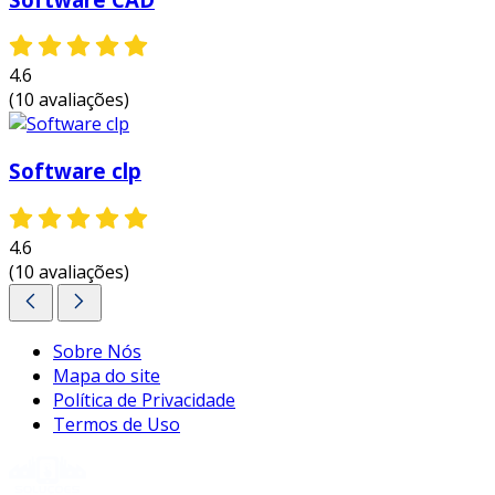
utilizados no mundo.
solidworks
: focado em modelagem 3d,
4.6
particularmente popular na engenharia
(10 avaliações)
mecânica.
sketchup
: conhecido pela sua interface
Software clp
amigável, ideal para design arquitetônico.
catia
: usado em engenharia aeroespacial
e automotiva, oferece ferramentas
4.6
avançadas para modelagem complexa.
(10 avaliações)
cada um destes softwares atende a nichos
específicos, garantindo versatilidade ao
Sobre Nós
usuário.
Mapa do site
Política de Privacidade
aplicações práticas do software cad
Termos de Uso
o uso do software cad se estende a diversas
áreas. abaixo estão algumas aplicações