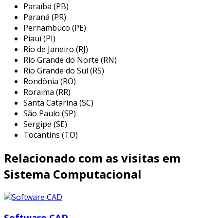
Paraíba (PB)
visualização 3d
: muitos softwares
Paraná (PR)
oferecem visualização em 3d, permitindo
Pernambuco (PE)
uma melhor interpretação do projeto.
Piauí (PI)
colaboração aprimorada
: o
Rio de Janeiro (RJ)
compartilhamento digital de arquivos
Rio Grande do Norte (RN)
facilita a colaboração entre membros da
Rio Grande do Sul (RS)
Rondônia (RO)
equipe.
Roraima (RR)
esses benefícios tornam o software cad
Santa Catarina (SC)
essencial na prática do design moderno.
São Paulo (SP)
Sergipe (SE)
tipos de software cad disponíveis
Tocantins (TO)
existem diversos tipos de software cad, cada
Relacionado com as visitas em
um com suas características específicas e focos
Sistema Computacional
de atuação. entre os mais populares, podemos
citar:
autocad
: ideal para arquitetura e
Software CAD
engenharia. É um dos softwares cad mais