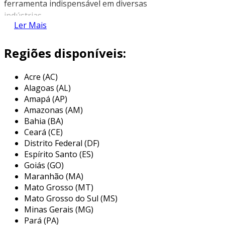
ferramenta indispensável em diversas
indústrias.
Ler Mais
benefícios do software cad
Regiões disponíveis:
entre os principais benefícios do software cad,
destacam-se:
Acre (AC)
Alagoas (AL)
precisão e exatidão
: as ferramentas cad
Amapá (AP)
permitem criar desenhos com alta
Amazonas (AM)
precisão, reduzindo a margem de erro.
Bahia (BA)
eficiência no processo de design
: com
Ceará (CE)
funções automatizadas, o tempo de
Distrito Federal (DF)
criação de projetos é significativamente
Espírito Santo (ES)
reduzido.
Goiás (GO)
Maranhão (MA)
facilidade de modificação
: mudanças
Mato Grosso (MT)
nos desenhos podem ser realizadas
Mato Grosso do Sul (MS)
rapidamente, facilitando ajustes em
Minas Gerais (MG)
tempo real.
Pará (PA)