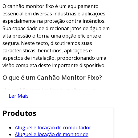
O canhão monitor fixo é um equipamento
essencial em diversas indústrias e aplicações,
especialmente na proteção contra incêndios.
Sua capacidade de direcionar jatos de água em
alta pressão o torna uma opção eficiente e
segura. Neste texto, discutiremos suas
características, benefícios, aplicações e
aspectos de instalação, proporcionando uma
visão completa deste importante dispositivo.
O que é um Canhão Monitor Fixo?
Um canhão monitor fixo é um dispositivo
Ler Mais
projetado para expelir água ou outros agentes
extintores em grandes volumes e com alta
Produtos
precisão. Esses equipamentos podem ser
fixados em uma base, permitindo uma
cobertura estável e eficiente. Influem
Aluguel e locação de computador
Aluguel e locação de monitor de
diretamente na eficácia na luta contra incêndios