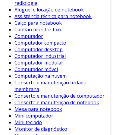
radiologia
em áreas amplas e potencialmente perigosas.
Aluguel e locação de notebook
Características Principais
Assistência técnica para notebook
Calço para notebook
Entre as principais características do canhão
Canhão monitor fixo
monitor fixo, destacam-se:
Computador
Computador compacto
Localização Fixa
: Projetado para ser
Computador desktop
instalado em locais estratégicos,
Computador industrial
garantindo um amplo alcance.
Computador modular
Computador móvel
Rotação e Inclinação
: Possui
Computação na nuvem
mecanismos que permitem ajustar a
Conserto e manutenção teclado
direção do jato de água.
membrana
Alta Pressão
: Capaz de operar com
Conserto e manutenção de computador
Conserto e manutenção de notebook
pressões variáveis, adaptando-se a
Mesa para notebook
diferentes situações.
Mini computador
Resistência a Agentes Químicos
:
Mini teclado
Construído com materiais que
Monitor de diagnóstico
possibilitam o uso de produtos químicos,