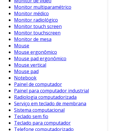
Monitor de vídeo
além da água, para combate a incêndios.
Monitor multiparamétrico
Monitor médico
Benefícios do Canhão Monitor Fixo
Monitor radiológico
Monitor touch screen
Utilizar canhões monitores fixos traz uma série
Monitor touchscreen
de benefícios para as operações industriais e
Monitor de mesa
de segurança:
Mouse
Mouse ergonômico
Eficácia no Combate a Incêndios
: A
Mouse pad ergonômico
capacidade de fornecer um fluxo contínuo
Mouse vertical
e abrangente de água ajuda no controle
Mouse pad
de grandes incêndios.
Notebook
Painel de computador
Redução de Riscos
: Instalações
Painel para computador industrial
adequadas minimizam o risco de incêndios
Radiologia computadorizada
em áreas de armazenamento ou
Serviço em teclado de membrana
produção.
Sistema computacional
Facilidade de Operação
: Controlados
Teclado sem fio
Teclado para computador
remotamente, permitindo que os
Telefone computadorizado
operadores mantenham distância em