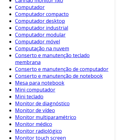
Canhão monitor fixo
Os calços para notebook oferecem diversas
Computador
vantagens. Abaixo estão algumas delas:
Computador compacto
Computador desktop
Ergonomia Aprimorada
: Com o
Computador industrial
notebook elevado, a altura da tela se
Computador modular
aproxima da linha dos olhos. Isso ajuda a
Computador móvel
evitar dores cervicais e fadiga ocular.
Computação na nuvem
Conserto e manutenção teclado
Ventilação Adequada
: O espaço criado
membrana
permite que o ar circule, minimizando o
Conserto e manutenção de computador
risco de superaquecimento.
Conserto e manutenção de notebook
Estabilidade
: Muitos modelos oferecem
Mesa para notebook
uma base firme para o notebook,
Mini computador
reduzindo o risco de quedas acidentais.
Mini teclado
Monitor de diagnóstico
Ajustabilidade
: Alguns tipos de calços
Monitor de vídeo
são ajustáveis, permitindo que o usuário
Monitor multiparamétrico
escolha a altura e o ângulo mais
Monitor médico
confortáveis.
Monitor radiológico
Monitor touch screen
Estilo e Organização
: Os calços também