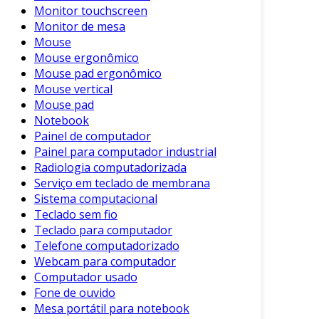
Monitor touchscreen
podem contribuir para a estética do
Monitor de mesa
ambiente de trabalho, oferecendo uma
Mouse
aparência mais organizada.
Mouse ergonômico
Mouse pad ergonômico
Como Escolher o Calço Ideal
Mouse vertical
Mouse pad
Ao escolher um calço para notebook, alguns
Notebook
fatores devem ser considerados. Aqui estão
Painel de computador
algumas dicas importantes:
Painel para computador industrial
Radiologia computadorizada
Ergonomia
: Procure um modelo que
Serviço em teclado de membrana
ofereça diferentes níveis de altura e
Sistema computacional
ângulo. Isso ajudará a personalizar a sua
Teclado sem fio
experiência de uso.
Teclado para computador
Material
: Os calços podem ser feitos de
Telefone computadorizado
plástico, madeira, ou espuma. Cada
Webcam para computador
material possui suas características em
Computador usado
Fone de ouvido
termos de durabilidade e conforto.
Mesa portátil para notebook
Tamanho
: Verifique se o calço é adequado