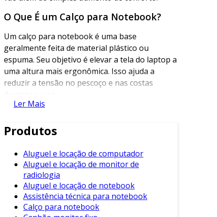
O Que É um Calço para Notebook?
Um calço para notebook é uma base
geralmente feita de material plástico ou
espuma. Seu objetivo é elevar a tela do laptop a
uma altura mais ergonômica. Isso ajuda a
reduzir a tensão no pescoço e nas costas
durante o uso.
Ler Mais
Ademais, esse acessório auxilia na dissipação
do calor. Quando os laptops são utilizados em
Produtos
superfícies planas, a ventilação pode ser
comprometida, levando ao superaquecimento.
Aluguel e locação de computador
Portanto, um calço permite que o ar circule
Aluguel e locação de monitor de
melhor.
radiologia
Aluguel e locação de notebook
Vantagens do Uso de Calços para
Assistência técnica para notebook
Notebook
Calço para notebook