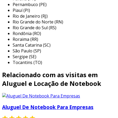
necessidades, como por exemplo:
Pernambuco (PE)
Piauí (PI)
eventos corporativos:
durante
Rio de Janeiro (RJ)
conferências, feiras e workshops, a
Rio Grande do Norte (RN)
locação de notebooks garante que todos
Rio Grande do Sul (RS)
Rondônia (RO)
os participantes tenham acesso à
Roraima (RR)
tecnologia necessária, sem a necessidade
Santa Catarina (SC)
de transportar equipamentos próprios.
São Paulo (SP)
treinamentos e capacitações:
empresas
Sergipe (SE)
podem alugar notebooks para grupos de
Tocantins (TO)
colaboradores em cursos de formação,
Relacionado com as visitas em
facilitando o aprendizado com
equipamentos adequados.
Aluguel e Locação de Notebook
projeções e apresentações:
profissionais que precisam fazer
apresentações em diferentes locais
Aluguel De Notebook Para Empresas
podem alugar notebooks que atendam as
especificações necessárias para suas